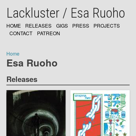
Skip
Lackluster / Esa Ruoho
to
main
content
HOME
RELEASES
GIGS
PRESS
PROJECTS
MAIN
CONTACT
PATREON
NAVIGATION
Home
Esa Ruoho
Breadcrumb
Releases