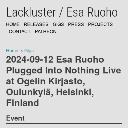
Skip
Lackluster / Esa Ruoho
to
main
content
HOME
RELEASES
GIGS
PRESS
PROJECTS
MAIN
CONTACT
PATREON
NAVIGATION
Home
Gigs
2024-09-12 Esa Ruoho
Breadcrumb
Plugged Into Nothing Live
at Ogelin Kirjasto,
Oulunkylä, Helsinki,
Finland
Event