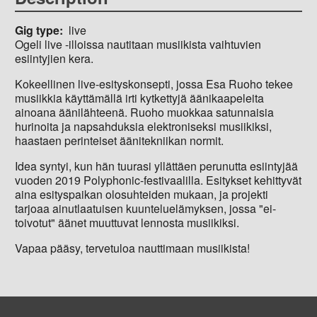
Gig type
live
Ogeli live -illoissa nautitaan musiikista vaihtuvien
esiintyjien kera.
Kokeellinen live-esityskonsepti, jossa Esa Ruoho tekee
musiikkia käyttämällä irti kytkettyjä äänikaapeleita
ainoana äänilähteenä. Ruoho muokkaa satunnaisia
hurinoita ja napsahduksia elektroniseksi musiikiksi,
haastaen perinteiset äänitekniikan normit.
Idea syntyi, kun hän tuurasi yllättäen perunutta esiintyjää
vuoden 2019 Polyphonic-festivaalilla. Esitykset kehittyvät
aina esityspaikan olosuhteiden mukaan, ja projekti
tarjoaa ainutlaatuisen kuunteluelämyksen, jossa "ei-
toivotut" äänet muuttuvat lennosta musiikiksi.
Vapaa pääsy, tervetuloa nauttimaan musiikista!