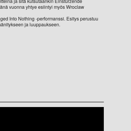
ntteina ja sitä kutsutaankin Einstürzende
. Tänä vuonna yhtye esiintyi myös Wroclaw
ged Into Nothing -performanssi. Esitys perustuu
veäänitykseen ja luuppaukseen.