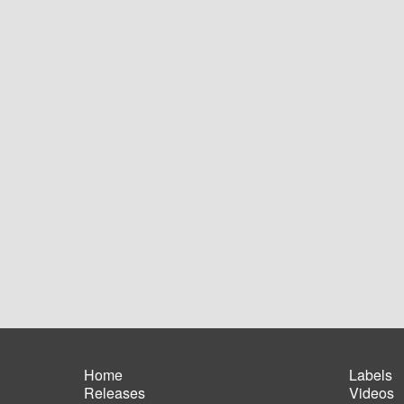
Home
Labels
Releases
Videos
Main
Foot