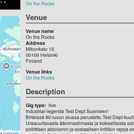
On the Rocks
Venue
Venue name
On the Rocks
Address
Mikonkatu 15
00100
Helsinki
Finland
Venue links
On the Rocks
Description
Gig type
live
Industrial-legenda Test Dept Suomeen!
Briteissä 80-luvun alussa perustettu Test Dept kuul
Uraauurtavasta äänimaailmasta ja kokeellisista esit
poliittisen aktivismin ja sosiaalisen kritiikin rajoja 
ta ©
Google