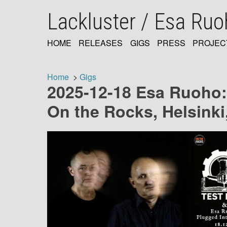
Skip
Lackluster / Esa Ru
to
main
content
HOME
RELEASES
GIGS
PRESS
PROJEC
MAIN
NAVIGATION
Home
Gigs
2025-12-18 Esa Ruoho: 
Breadcrumb
On the Rocks, Helsinki