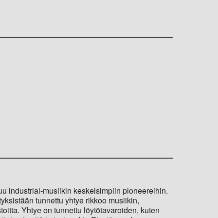
uu industrial-musiikin keskeisimpiin pioneereihin.
yksistään tunnettu yhtye rikkoo musiikin,
estoitta. Yhtye on tunnettu löytötavaroiden, kuten