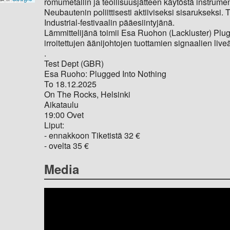
romumetallin ja teollisuusjätteen käytöstä instrume
Neubautenin poliittisesti aktiiviseksi sisarukseksi
Industrial-festivaalin pääesiintyjänä.
Lämmittelijänä toimii Esa Ruohon (Lackluster) Plug
irroitettujen äänijohtojen tuottamien signaalien li
.
Test Dept (GBR)
Esa Ruoho: Plugged Into Nothing
To 18.12.2025
On The Rocks, Helsinki
Aikataulu
19:00 Ovet
Liput:
- ennakkoon Tiketistä 32 €
- ovelta 35 €
Media