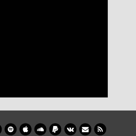
gram
YouTube
Spotify
Apple Music
SoundCloud
PayPal
VKontakte
Newsletter
RSS