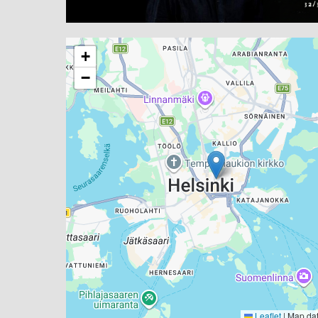
+
−
Leaflet
|
Map da