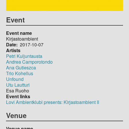
Event
Event name
Kirjastoambient
Date
2017-10-07
Artists
Petri Kuljuntausta
Andrea Camporotondo
Ana Gutieszca
Trio Kohellus
Unfound
Utu Lautturi
Esa Ruoho
Event links
Lovi Ambientklubi presents: Kirjastoambient II
Venue
Venue name