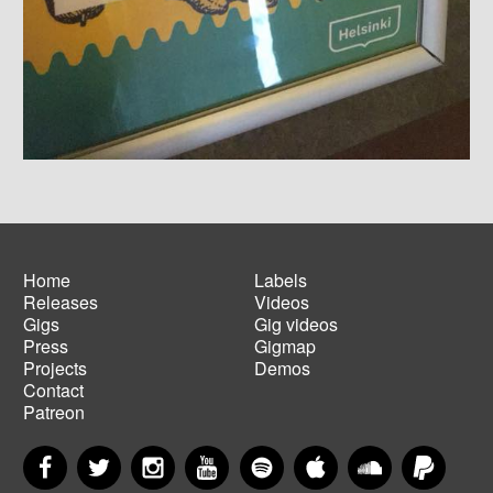
Home
Labels
Releases
Videos
Main
Footer
Gigs
Gig videos
navigation
menu
Press
Gigmap
Projects
Demos
Contact
Patreon
Facebook
Twitter
Instagram
YouTube
Spotify
Apple Music
SoundCloud
PayP