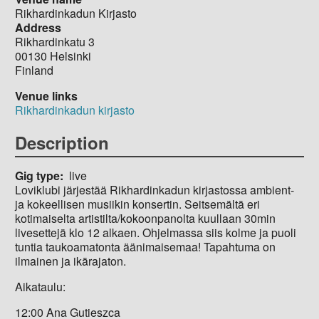
Rikhardinkadun Kirjasto
Address
Rikhardinkatu 3
00130
Helsinki
Finland
Venue links
Rikhardinkadun kirjasto
Description
Gig type
live
Loviklubi järjestää Rikhardinkadun kirjastossa ambient-
ja kokeellisen musiikin konsertin. Seitsemältä eri
kotimaiselta artistilta/kokoonpanolta kuullaan 30min
livesettejä klo 12 alkaen. Ohjelmassa siis kolme ja puoli
tuntia taukoamatonta äänimaisemaa! Tapahtuma on
ilmainen ja ikärajaton.
Aikataulu:
12:00 Ana Gutieszca