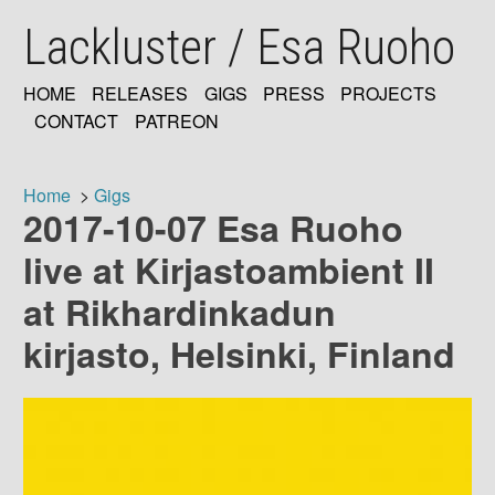
Skip
Lackluster / Esa Ruoho
to
main
content
HOME
RELEASES
GIGS
PRESS
PROJECTS
MAIN
CONTACT
PATREON
NAVIGATION
Home
Gigs
2017-10-07 Esa Ruoho
Breadcrumb
live at Kirjastoambient II
at Rikhardinkadun
kirjasto, Helsinki, Finland