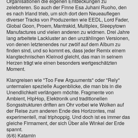
Organisationen die eigenen Entdeckungen zu
zelebrieren. So auch der Finne Esa Juhani Ruoho, den
es nach Irland trieb, um sich dort dem Neueauflegen
diverser Tracks von Produzenten wie EEDL, Lord Fader,
Global Goon, Proem, Mantrakid, Multiplex, Sleepytown
Manufactures und vielen anderen zu widmen. Drei Jahre
lang arbeitete Lackluster an den unzählingen Versionen,
von denen letztenendes nur zwölf auf dem Album zu
finden sind, und so kommt es, dass jeder Remix einem
klangtechnischen Kleinod gleicht, das man in seinem
Herzen trägt wie einen besonders wertgeschätzten
Moment.
Klangreisen wie "Too Few Arguuments" oder "Rely"
untermalen spezielle Augenblicke, die man bis in die
Unendlichkeit verlängern möchte. Fragmente von
Ambient, HipHop, Elektronik und traditionellen
Songsstrukturen driften am Ohr vorbei wie Wolken auf
der Reise zum anderen Ende des Horizontes, mal
experimentell, mal triphoppig. Und doch ist es immer das
gleiche Firmament, der sich Über alle Winkel der Erde
spannt.
(6/6) Katamin