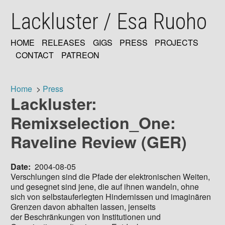
Skip
Lackluster / Esa Ruoho
to
main
content
HOME
RELEASES
GIGS
PRESS
PROJECTS
MAIN
CONTACT
PATREON
NAVIGATION
Home
Press
Lackluster:
Breadcrumb
Remixselection_One:
Raveline Review (GER)
Date
2004-08-05
Verschlungen sind die Pfade der elektronischen Weiten,
und gesegnet sind jene, die auf ihnen wandeln, ohne
sich von selbstauferlegten Hindernissen und imaginären
Grenzen davon abhalten lassen, jenseits
der Beschränkungen von Institutionen und