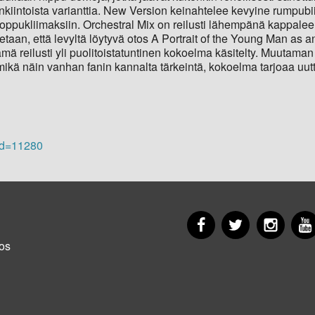
enkiintoista varianttia. New Version keinahtelee kevyine rumpub
ukliimaksiin. Orchestral Mix on reilusti lähempänä kappaleen
detaan, että levyltä löytyvä otos A Portrait of the Young Man as 
ä reilusti yli puolitoistatuntinen kokoelma käsitelty. Muutaman
 mikä näin vanhan fanin kannalta tärkeintä, kokoelma tarjoaa u
id=11280
Facebook
Twitter
Insta
er
os
u