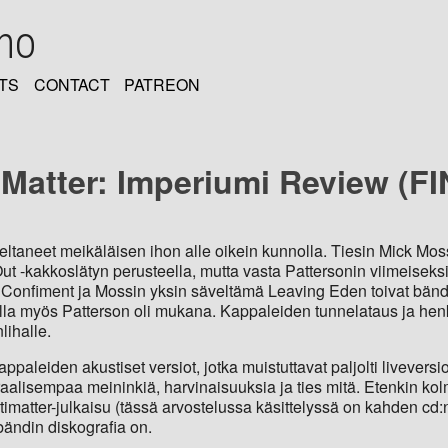
oho
TS
CONTACT
PATREON
 Matter: Imperiumi Review (FI
keltaneet meikäläisen ihon alle oikein kunnolla. Tiesin Mick M
ut -kakkoslätyn perusteella, mutta vasta Pattersonin viimeiseksi
 Confiment ja Mossin yksin säveltämä Leaving Eden toivat bändin
lla myös Patterson oli mukana. Kappaleiden tunnelataus ja henki
lihalle.
appaleiden akustiset versiot, jotka muistuttavat paljolti liveversi
raalisempaa meininkiä, harvinaisuuksia ja ties mitä. Etenkin kol
Antimatter-julkaisu (tässä arvostelussa käsittelyssä on kahden c
bändin diskografia on.