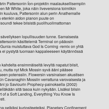
in Pattersonin Íon-projektin maalauksellisempiin
en Mr White, joka näin liveversiona toimiikin
in kuuluva, Pattersonin alun perin Anathemalle
llä etenkin aidon pianon puute on
sisoundi tekee biisistä puolihuolimattoman
n sävellyksen lopullisuuden tunne. Samaisesta
Pattersonin käsittelemä Terminal on pääosin
e Gunia muistuttava God Is Coming -remix on yhtä
ossa ei pystytä tuomaan kappaleeseen käytännössä
n kahdelta ensimmäiseltä levyltä napatut biisit,
ulu, mutta nyt Mick Mossin syvä ääni pääsee
oiseen potenssiin. Flowersin varsinaisen akustisen
nkin Cavanaghin Mossiin verrattuna varovaisesta ja
täni jo Saviourin Prophecy-painoksella (2002)
elläkään sitä tasoa kuin nykyään. Lisäksi biisin
Art of a Soft Landing, Everything You Know Is
sti.
na pelkiksi kuriositeeteiksi. Planetary Confinement