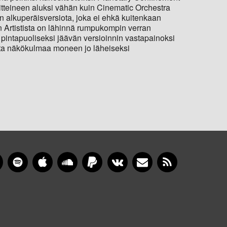
iitteineen aluksi vähän kuin Cinematic Orchestra
 alkuperäisversiota, joka ei ehkä kuitenkaan
an Artistista on lähinnä rumpukompin verran
 pintapuoliseksi jäävän versioinnin vastapainoksi
utta näkökulmaa moneen jo läheiseksi
gram
YouTube
Spotify
Apple Music
SoundCloud
PayPal
VKontakte
Newsletter
RSS