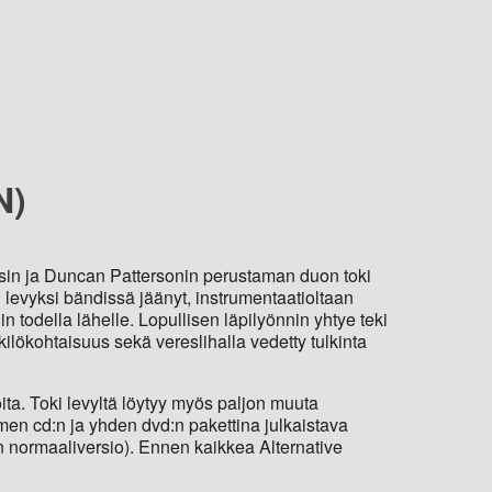
N)
ossin ja Duncan Pattersonin perustaman duon toki
 levyksi bändissä jäänyt, instrumentaatioltaan
 todella lähelle. Lopullisen läpilyönnin yhtye teki
lökohtaisuus sekä vereslihalla vedetty tulkinta
oita. Toki levyltä löytyy myös paljon muuta
men cd:n ja yhden dvd:n pakettina julkaistava
d:n normaaliversio). Ennen kaikkea Alternative