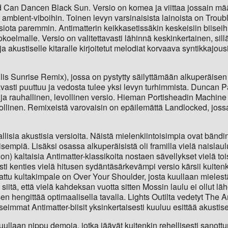
an Dancen Black Sun. Versio on komea ja viittaa jossain määr
mbient-viboihin. Toinen levyn varsinaisista lainoista on Troubl
ota paremmin. Antimatterin keikkasetissäkin keskeisiin biiseih
kokoelmalle. Versio on valitettavasti lähinnä keskinkertainen, si
a akustiselle kitaralle kirjoitetut melodiat korvaava syntikkajou
lis Sunrise Remix), jossa on pystytty säilyttämään alkuperäise
avasti puuttuu ja vedosta tulee yksi levyn turhimmista. Duncan 
 ja rauhallinen, levollinen versio. Hieman Portisheadin Machin
evollinen. Remixeistä varovaisin on epäilemättä Landlocked, j
hallisia akustisia versioita. Näistä mielenkiintoisimpia ovat bändi
öisempiä. Lisäksi osassa alkuperäisistä oli framilla vielä naisla
on) kaltaisia Antimatter-klassikoita nostaen sävellykset vielä t
sti kenties vielä hitusen sydäntäsärkevämpi versio kärsii kuite
pattu kultakimpale on Over Your Shoulder, josta kuullaan mieles
itä, että vielä kahdeksan vuotta sitten Mossin laulu ei ollut läh
en hengittää optimaalisella tavalla. Lights Outilta vedetyt The 
eimmat Antimatter-biisit yksinkertaisesti kuuluu esittää akustise
uullaan nippu demoja, jotka jäävät kuitenkin rehellisesti sanottu