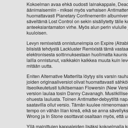
Kokoelman avaa ehkä oudosti lainakappale, Dead C
äänimaisemiin - miksei myös varhaisen Antimatter a
huomattavasti Planetary Confinementin albumiversi
säveltämä Lost Control on sekin sisällytetty tälle 
anteeksiantamaton virhe. Myös alun perin viululle j
kuuloisen.
Levyn remixeistä onnistuneimpia on Expire (Atrabi
biisistä tehdystä Lackluster Remixistä tämä vasta
elektronisesta soitinnuksestaan huolimatta kaunis
lailla onnistunut, vaikkakin kaikkea muuta kuin l
mitään uutta.
Eniten Alternative Matterilta löytyy siis varsin rau
joiden originaaliversiot olivat huomattavasti sähk
itseoikeutetusti tulkitsemaan Flowersin (New Versi
version laulaa tosin Danny Cavanagh. Musiikillise
ohuesta laulusta. Toinen Antimatter-debyytiltä na
saatavilla ollut versio. Tämän kuulee nimenomaan si
tempo on vähän liian kireä, eikä se anna sävellyks
Wrong ja In Stone osoittavat osaltaan myös, että us
Yllä mainittujen kappaleiden lisäksi kokoelmalla k