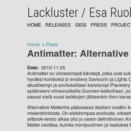
Skip
Lackluster / Esa Ru
to
main
content
HOME
RELEASES
GIGS
PRESS
PROJEC
MAIN
NAVIGATION
Home
Press
Antimatter: Alternative
Breadcrumb
Date
2010-11-25
Antimatter on viimeisimpiä bändejä, jotka ovat su
hyväksi komboksi jo ensilevy Saviourin ja Lights O
akustisempi ja sovituksiltaan karsitumpi Planetary
sydämeeni viimevuotisilla Suomen-keikoillaan, joi
saavat vielä vuosi keikkojen jälkeenkin ihon kanan
Alternative Matterilla pääosassa itselleni ovatkin k
mielenkiintoista. On elektrompaa sovitusta, orkest
artbook-versio alkaa olla jo varsin definitiivinen 
Matter osoittaa, kuinka monipuolinen ja laadukas 