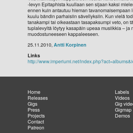
-levyn Epitaphista kuullaan sen sijaan kaksi miel
ennen kuin antautuu hieman tavanomaisempaan lopp
kuulu bändin parhaisiin sävellyksiin. Kun vielä to
tanakampi tai oikeastaan tasapaksumpi veto, on täm
tuplalevyltä löytyy kasapäin upeaa musiikkia – ja
muodostuneeseen kappaleeseen.
25.11.2010,
Antti Korpinen
Links
http://www.imperiumi.net/index.php?act=albums&
Home
Labels
Releases
Videos
Main
Foot
Gigs
Gig vide
navigation
men
Press
Gigmap
Projects
Demos
Contact
Patreon