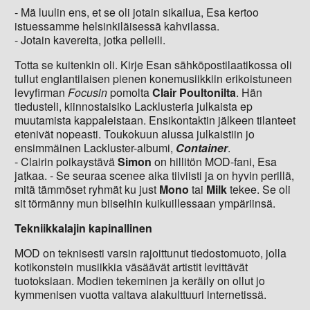
- Mä luulin ens, et se oli jotain sikailua, Esa kertoo
istuessamme helsinkiläisessä kahvilassa.
- Jotain kavereita, jotka pelleili.
Totta se kuitenkin oli. Kirje Esan sähköpostilaatikossa oli
tullut englantilaisen pienen konemusiikkiin erikoistuneen
levyfirman
Focusin
pomolta
Clair Poultonilta
. Hän
tiedusteli, kiinnostaisiko Lacklusteria julkaista ep
muutamista kappaleistaan. Ensikontaktin jälkeen tilanteet
etenivät nopeasti. Toukokuun alussa julkaistiin jo
ensimmäinen Lackluster-albumi,
Container
.
- Clairin poikaystävä
Simon
on hillitön MOD-fani, Esa
jatkaa. - Se seuraa scenee aika tiiviisti ja on hyvin perillä,
mitä tämmöset ryhmät ku just
Mono
tai
Milk
tekee. Se oli
sit törmänny mun biiseihin kuikuillessaan ympäriinsä.
Tekniikkalajin kapinallinen
MOD on teknisesti varsin rajoittunut tiedostomuoto, jolla
kotikonstein musiikkia väsäävät artistit levittävät
tuotoksiaan. Modien tekeminen ja keräily on ollut jo
kymmenisen vuotta valtava alakulttuuri internetissä.