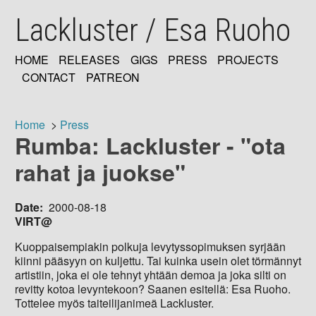
Skip
Lackluster / Esa Ruoho
to
main
content
HOME
RELEASES
GIGS
PRESS
PROJECTS
MAIN
CONTACT
PATREON
NAVIGATION
Home
Press
Rumba: Lackluster - "ota
Breadcrumb
rahat ja juokse"
Date
2000-08-18
VIRT@
Kuoppaisempiakin polkuja levytyssopimuksen syrjään
kiinni pääsyyn on kuljettu. Tai kuinka usein olet törmännyt
artistiin, joka ei ole tehnyt yhtään demoa ja joka silti on
revitty kotoa levyntekoon? Saanen esitellä: Esa Ruoho.
Tottelee myös taiteilijanimeä Lackluster.