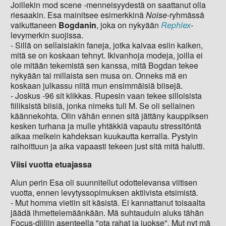
Joillekin mod scene -menneisyydestä on saattanut olla
riesaakin. Esa mainitsee esimerkkinä
Noise
-ryhmässä
vaikuttaneen
Bogdanin
, joka on nykyään
Rephlex
-
levymerkin suojissa.
- Sillä on sellaisiakin faneja, jotka kaivaa esiin kaiken,
mitä se on koskaan tehnyt. Ikivanhoja modeja, joilla ei
ole mitään tekemistä sen kanssa, mitä Bogdan tekee
nykyään tai millaista sen musa on. Onneks mä en
koskaan julkassu niitä mun ensimmäisiä biisejä.
- Joskus -96 sit klikkas. Rupesin vaan tekee silloisista
fiiliksistä biisiä, jonka nimeks tuli M. Se oli sellainen
käännekohta. Olin vähän ennen sitä jättäny kauppiksen
kesken turhana ja mulle yhtäkkiä vapautu stressitöntä
aikaa melkein kahdeksan kuukautta kerralla. Pystyin
raihoittuun ja aika vapaasti tekeen just sitä mitä halutti.
Viisi vuotta etuajassa
Alun perin Esa oli suunnitellut odottelevansa viitisen
vuotta, ennen levytyssopimuksen aktiivista etsimistä.
- Mut homma vietiin sit käsistä. Ei kannattanut toisaalta
jäädä ihmettelemäänkään. Mä suhtauduin aluks tähän
Focus-diiliin asenteella "ota rahat ja juokse". Mut nyt mä