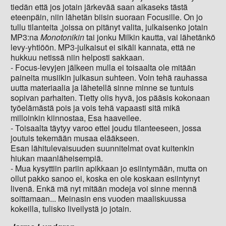
tiedän että jos jotain järkevää saan aikaseks tästä
eteenpäin, niin lähetän biisin suoraan Focusille. On jo
tullu tilanteita ,joissa on pitänyt valita, julkaisenko jotain
MP3:na
Monotonikin
tai jonku Milkin kautta, vai lähetänkö
levy-yhtiöön. MP3-julkaisut ei sikäli kannata, että ne
hukkuu netissä niin helposti sakkaan.
- Focus-levyjen jälkeen mulla ei toisaalta ole mitään
paineita musiikin julkasun suhteen. Voin tehä rauhassa
uutta materiaalia ja lähetellä sinne minne se tuntuis
sopivan parhaiten. Tietty olis hyvä, jos pääsis kokonaan
työelämästä pois ja vois tehä vapaasti sitä mikä
milloinkin kiinnostaa, Esa haaveilee.
- Toisaalta täytyy varoo ettei joudu tilanteeseen, jossa
joutuis tekemään musaa elääkseen.
Esan lähitulevaisuuden suunnitelmat ovat kuitenkin
hiukan maanläheisempiä.
- Mua kysyttiin pariin apikkaan jo esiintymään, mutta on
ollut pakko sanoo ei, koska en ole koskaan esiintynyt
livenä. Enkä mä nyt mitään modeja voi sinne mennä
soittamaan... Meinasin ens vuoden maaliskuussa
kokeilla, tulisko liveilystä jo jotain.