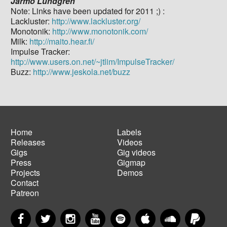
Jarmo Lundgren
Note: Links have been updated for 2011 ;) :
Lackluster:
http://www.lackluster.org/
Monotonik:
http://www.monotonik.com/
Milk:
http://maito.hear.fi/
Impulse Tracker:
http://www.users.on.net/~jtlim/ImpulseTracker/
Buzz:
http://www.jeskola.net/buzz
Home
Labels
Releases
Videos
Main
Footer
Gigs
Gig videos
navigation
menu
Press
Gigmap
Projects
Demos
Contact
Patreon
Facebook
Twitter
Instagram
YouTube
Spotify
Apple Music
SoundCloud
PayP