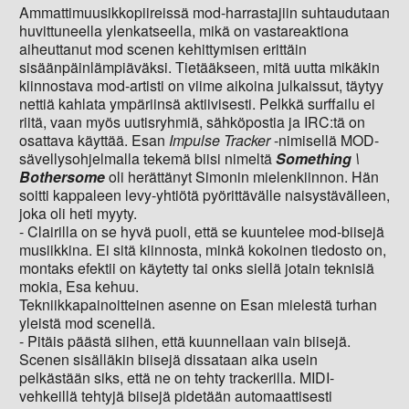
Ammattimuusikkopiireissä mod-harrastajiin suhtaudutaan
huvittuneella ylenkatseella, mikä on vastareaktiona
aiheuttanut mod scenen kehittymisen erittäin
sisäänpäinlämpiäväksi. Tietääkseen, mitä uutta mikäkin
kiinnostava mod-artisti on viime aikoina julkaissut, täytyy
nettiä kahlata ympäriinsä aktiivisesti. Pelkkä surffailu ei
riitä, vaan myös uutisryhmiä, sähköpostia ja IRC:tä on
osattava käyttää. Esan
Impulse Tracker
-nimisellä MOD-
sävellysohjelmalla tekemä biisi nimeltä
Something \
Bothersome
oli herättänyt Simonin mielenkiinnon. Hän
soitti kappaleen levy-yhtiötä pyörittävälle naisystävälleen,
joka oli heti myyty.
- Clairilla on se hyvä puoli, että se kuuntelee mod-biisejä
musiikkina. Ei sitä kiinnosta, minkä kokoinen tiedosto on,
montaks efektii on käytetty tai onks siellä jotain teknisiä
mokia, Esa kehuu.
Tekniikkapainoitteinen asenne on Esan mielestä turhan
yleistä mod scenellä.
- Pitäis päästä siihen, että kuunnellaan vain biisejä.
Scenen sisälläkin biisejä dissataan aika usein
pelkästään siks, että ne on tehty trackerilla. MIDI-
vehkeillä tehtyjä biisejä pidetään automaattisesti