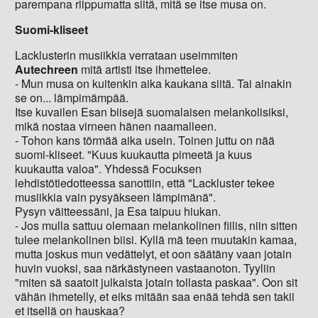
parempana riippumatta siitä, mitä se itse musa on.
Suomi-kliseet
Lacklusterin musiikkia verrataan useimmiten
Autechreen
mitä artisti itse ihmettelee.
- Mun musa on kuitenkin aika kaukana siitä. Tai ainakin
se on... lämpimämpää.
Itse kuvailen Esan biisejä suomalaisen melankolisiksi,
mikä nostaa virneen hänen naamalleen.
- Tohon kans törmää aika usein. Toinen juttu on nää
suomi-kliseet. "Kuus kuukautta pimeetä ja kuus
kuukautta valoa". Yhdessä Focuksen
lehdistötiedotteessa sanottiin, että "Lackluster tekee
musiikkia vain pysyäkseen lämpimänä".
Pysyn väitteessäni, ja Esa taipuu hiukan.
- Jos mulla sattuu olemaan melankolinen fiilis, niin sitten
tulee melankolinen biisi. Kyllä mä teen muutakin kamaa,
mutta joskus mun vedättelyt, et oon säätäny vaan jotain
huvin vuoksi, saa närkästyneen vastaanoton. Tyyliin
"miten sä saatoit julkaista jotain tollasta paskaa". Oon sit
vähän ihmetelly, et eiks mitään saa enää tehdä sen takii
et itsellä on hauskaa?