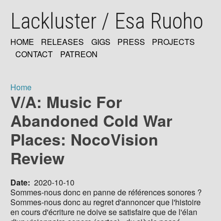
Skip
Lackluster / Esa Ruoho
to
main
content
HOME
RELEASES
GIGS
PRESS
PROJECTS
MAIN
CONTACT
PATREON
NAVIGATION
Home
V/A: Music For
Breadcrumb
Abandoned Cold War
Places: NocoVision
Review
Date
2020-10-10
Sommes-nous donc en panne de références sonores ?
Sommes-nous donc au regret d'annoncer que l'histoire
en cours d'écriture ne doive se satisfaire que de l'élan