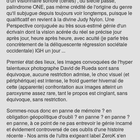
d'un visionnaire sonore (certes) , du siècle passé,
palindrome ONE, pas même crédité de l'origine du genre
qu'il subjugue depuis toujours voir longtemps, puisque le
qualificatif en revient à la divine Judy Nylon. Une
Perspective conjuguée au très sous-estimé génie d'un
écrivain dont la vision acérée du réel se précise jour
après jour, heure après heure, avec acuité (je parle très
concrètement de la déliquescente régression sociétale
occidentale) IGH un jour ...
Premier état des lieux, les images convoquées de l'hyper
talentueux photographe David de Rueda sont sans
équivoque, aucune restriction admise, le choc visuel (et
périphérique) est intense, le froid guerrier hivernal de
cette (apparente) confrontation aux images atteint un
paroxysme assez rare, tant le propos est cinglant, sans
équivoque, sans restriction.
Sommes-nous donc en panne de mémoire ? en
obligation géopolitique d'oubli ? en panne ? en panne ?
en panne, à ce point de ne pas entrevoir le génie incarné
et évidement controversé de ces oublis d'une histoire
récente - Nos amis de l'ultra exigeant label ZeroK s'en