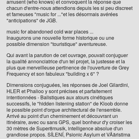
amusent (who knows) et convoquent la réponse que
chacun d'entre-nous attendions depuis les si peu discreet
et fameuses "music for ..."et les désormais avérées
"anticipations" de JGB.
music for abandoned cold war places ...
Inaugurons une nouvelle forme historique ou une
possible dimension "touristique" aventureuse.
Qui avant la parution de cet ouvrage, pouvait conjuguer
la qualité annonciatrice d'un tel projet, la justesse et la
plus que merveilleuse pertinence de l'ouverture de Grey
Frequency et son fabuleux "building x 6" ?
Dimensions conjuguées, les réponses de Joel Gilardini,
HLER et Phalioo y sont précises et parfaitement
intentionnées - Balistiques aux atours cinétiques
successifs, le "hidden listening station" de Kloob donne
le possible point d'orgue architectural de l'ensemble.
Arrivé au point d'un cheminement et découvrant un
itinéraire, avec ou sans GPS, quel bonheur d'y croiser les
30 mètres de Super8musik, intelligence absolue d'un
grandiose propos. SÍLENÍ, Psionic Asylum et VÄäristima