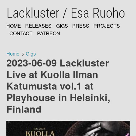
Skip
Lackluster / Esa Ruoho
to
main
content
HOME
RELEASES
GIGS
PRESS
PROJECTS
MAIN
CONTACT
PATREON
NAVIGATION
Home
Gigs
2023-06-09 Lackluster
Breadcrumb
Live at Kuolla Ilman
Katumusta vol.1 at
Playhouse in Helsinki,
Finland