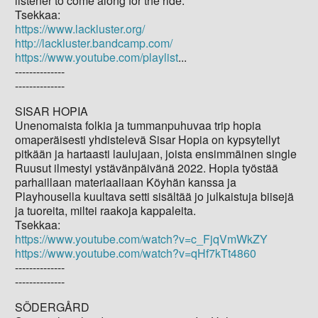
listener to come along for the ride."
Tsekkaa:
https://www.lackluster.org/
http://lackluster.bandcamp.com/
https://www.youtube.com/playlist
...
--------------
--------------
SISAR HOPIA
Unenomaista folkia ja tummanpuhuvaa trip hopia
omaperäisesti yhdistelevä Sisar Hopia on kypsytellyt
pitkään ja hartaasti laulujaan, joista ensimmäinen single
Ruusut ilmestyi ystävänpäivänä 2022. Hopia työstää
parhaillaan materiaaliaan Köyhän kanssa ja
Playhousella kuultava setti sisältää jo julkaistuja biisejä
ja tuoreita, miltei raakoja kappaleita.
Tsekkaa:
https://www.youtube.com/watch?v=c_FjqVmWkZY
https://www.youtube.com/watch?v=qHf7kTt4860
--------------
--------------
SÖDERGÅRD