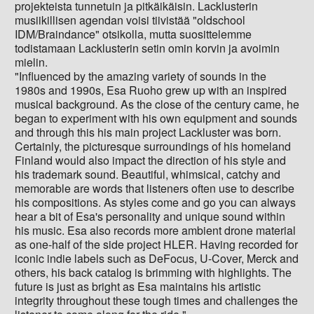
projekteista tunnetuin ja pitkäikäisin. Lacklusterin
musiikillisen agendan voisi tiivistää "oldschool
IDM/Braindance" otsikolla, mutta suosittelemme
todistamaan Lacklusterin setin omin korvin ja avoimin
mielin.
"Influenced by the amazing variety of sounds in the
1980s and 1990s, Esa Ruoho grew up with an inspired
musical background. As the close of the century came, he
began to experiment with his own equipment and sounds
and through this his main project Lackluster was born.
Certainly, the picturesque surroundings of his homeland
Finland would also impact the direction of his style and
his trademark sound. Beautiful, whimsical, catchy and
memorable are words that listeners often use to describe
his compositions. As styles come and go you can always
hear a bit of Esa's personality and unique sound within
his music. Esa also records more ambient drone material
as one-half of the side project HLER. Having recorded for
iconic indie labels such as DeFocus, U-Cover, Merck and
others, his back catalog is brimming with highlights. The
future is just as bright as Esa maintains his artistic
integrity throughout these tough times and challenges the