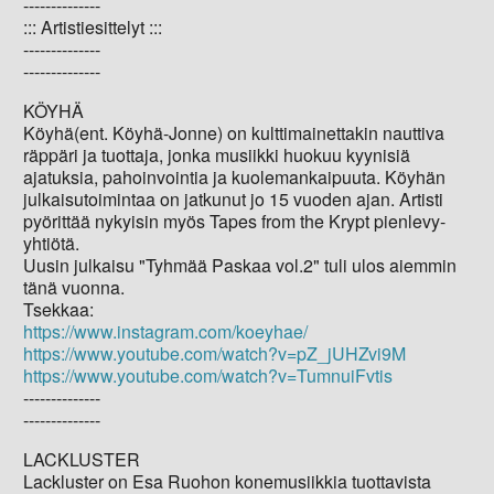
--------------
::: Artistiesittelyt :::
--------------
--------------
KÖYHÄ
Köyhä(ent. Köyhä-Jonne) on kulttimainettakin nauttiva
räppäri ja tuottaja, jonka musiikki huokuu kyynisiä
ajatuksia, pahoinvointia ja kuolemankaipuuta. Köyhän
julkaisutoimintaa on jatkunut jo 15 vuoden ajan. Artisti
pyörittää nykyisin myös Tapes from the Krypt pienlevy-
yhtiötä.
Uusin julkaisu "Tyhmää Paskaa vol.2" tuli ulos aiemmin
tänä vuonna.
Tsekkaa:
https://www.instagram.com/koeyhae/
https://www.youtube.com/watch?v=pZ_jUHZvi9M
https://www.youtube.com/watch?v=TumnuiFvtis
--------------
--------------
LACKLUSTER
Lackluster on Esa Ruohon konemusiikkia tuottavista