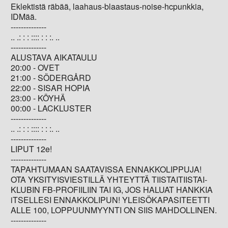
Eklektistä räbää, laahaus-blaastaus-noise-hcpunkkia,
IDMää.
--------------
.. .: : : :::: : : :. ..
--------------
ALUSTAVA AIKATAULU
20:00 - OVET
21:00 - SÖDERGÅRD
22:00 - SISAR HOPIA
23:00 - KÖYHÄ
00:00 - LACKLUSTER
--------------
.. .: : : :::: : : :. ..
--------------
LIPUT 12e!
--------------
TAPAHTUMAAN SAATAVISSA ENNAKKOLIPPUJA!
OTA YKSITYISVIESTILLÄ YHTEYTTÄ TIISTAITIISTAI-
KLUBIN FB-PROFIILIIN TAI IG, JOS HALUAT HANKKIA
iTSELLESI ENNAKKOLIPUN! YLEISÖKAPASITEETTI
ALLE 100, LOPPUUNMYYNTI ON SIIS MAHDOLLINEN.
--------------