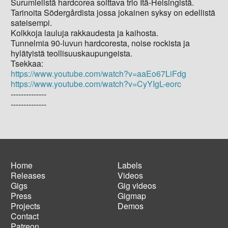
Surumielistä hardcorea soittava trio Itä-Helsingistä.
Tarinoita Södergårdista jossa jokainen syksy on edellistä
sateisempi.
Kolkkoja lauluja rakkaudesta ja kaihosta.
Tunnelmia 90-luvun hardcoresta, noise rockista ja
hylätyistä teollisuuskaupungeista.
Tsekkaa:
https://www.youtube.com/watch?v=aaEo67LiFdg
https://www.youtube.com/watch?v=CyYIgL-eorc
--------------
--------------
Home
Labels
Releases
Videos
Main
Footer
Gigs
Gig videos
navigation
menu
Press
Gigmap
Projects
Demos
Contact
Patreon