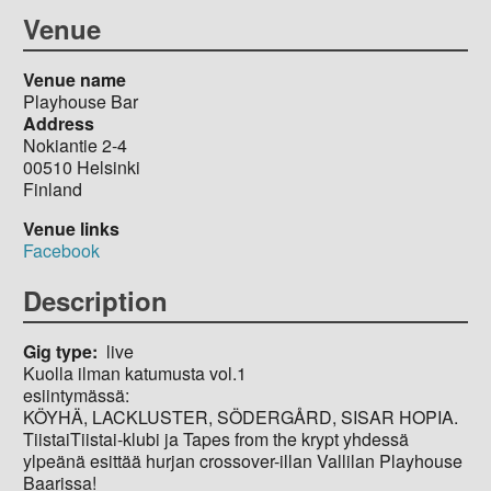
Venue
Venue name
Playhouse Bar
Address
Nokiantie 2-4
00510
Helsinki
Finland
Venue links
Facebook
Description
Gig type
live
Kuolla ilman katumusta vol.1
esiintymässä:
KÖYHÄ, LACKLUSTER, SÖDERGÅRD, SISAR HOPIA.
TiistaiTiistai-klubi ja Tapes from the krypt yhdessä
ylpeänä esittää hurjan crossover-illan Vallilan Playhouse
Baarissa!