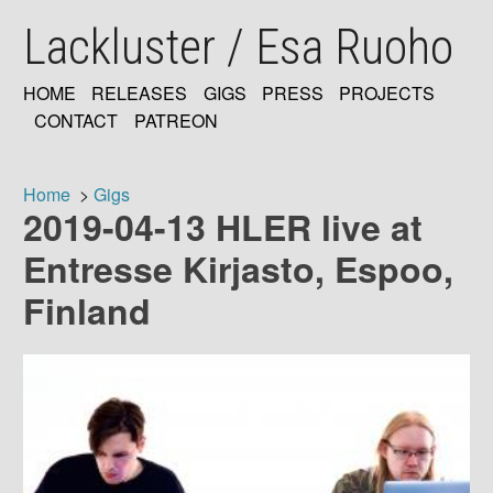
Skip
Lackluster / Esa Ruoho
to
main
content
HOME
RELEASES
GIGS
PRESS
PROJECTS
MAIN
CONTACT
PATREON
NAVIGATION
Home
Gigs
2019-04-13 HLER live at
Breadcrumb
Entresse Kirjasto, Espoo,
Finland