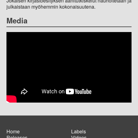
Jokaisen kirjastoesityksen äänitutkiskelut nauhoitetaan ja
julkaistaan myöhemmin kokonaisuutena.
Media
Home
Labels
Releases
Videos