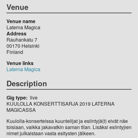
Venue
Venue name
Laterna Magica
Address
Rauhankatu 7
00170
Helsinki
Finland
Venue links
Laterna Magica
Description
Gig type
live
KUULOLLA KONSERTTISARJA 2019 LATERNA
MAGICASSA
Kuulolla-konserteissa kuuntelijat ja esiintyjä(t) eivät näe
toisiaan, vaikka jakavatkin saman tilan. Lisäksi esiintyjien
nimet julkaistaan vasta esitysten jälkeen.