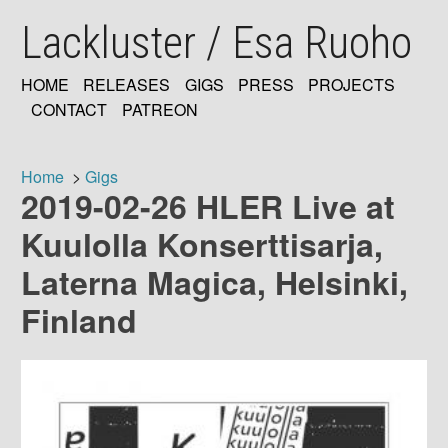
Skip
Lackluster / Esa Ruoho
to
main
content
HOME
RELEASES
GIGS
PRESS
PROJECTS
MAIN
CONTACT
PATREON
NAVIGATION
Home
Gigs
2019-02-26 HLER Live at
Breadcrumb
Kuulolla Konserttisarja,
Laterna Magica, Helsinki,
Finland