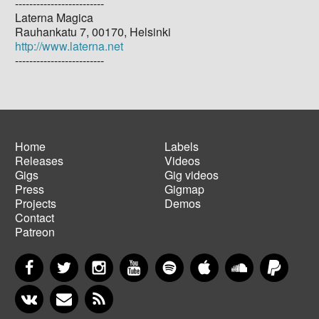
-------------------------
Laterna Magica
Rauhankatu 7, 00170, Helsinki
http://www.laterna.net
-------------------------
Home
Labels
Releases
Videos
Main
Footer
Gigs
Gig videos
navigation
menu
Press
Gigmap
Projects
Demos
Contact
Patreon
Facebook
Twitter
Instagram
YouTube
Spotify
Apple Music
SoundCloud
PayP
VKontakte
Newsletter
RSS