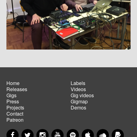
Home
Labels
Releases
Videos
Main
Footer
Gigs
Gig videos
navigation
menu
Press
Gigmap
Projects
Demos
Contact
Patreon
Facebook
Twitter
Instagram
YouTube
Spotify
Apple Music
SoundCloud
PayP