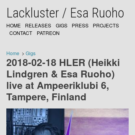
Skip
Lackluster / Esa Ruoho
to
main
content
HOME
RELEASES
GIGS
PRESS
PROJECTS
MAIN
CONTACT
PATREON
NAVIGATION
Home
Gigs
2018-02-18 HLER (Heikki
Breadcrumb
Lindgren & Esa Ruoho)
live at Ampeeriklubi 6,
Tampere, Finland