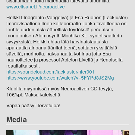
sisältämään uutta materiaalia tulevalta albumilta.
www.elisanet.fi/neuroactive
Heikki Lindgrenin (Vongoiva) ja Esa Ruohon (Lackluster)
improvisaationallinen kollaboraatio, jonka tavoitteena on
louhia uudenlaisia äänellisiä löydöksiä perulaisen
monofonisen Atomosynth Mochika XL -syntetisaattorin
syvyyksistä. Heikki ohjaa tätä harvinaislaatuista
aparaattia ainoana äänilähteenä, soittaen yksittäisiä
säveliä, murinoita, naksunaa ja kohinaa joita Esa
nauhoittelee ja prosessoi Ableton Livellä ja Renoisella
reaaliaikaisesti.
https://soundcloud.com/lackluster/hler001
https://www.youtube.com/watch?v=5FYPd3JS2Mg
Klubilla myynnissä myös Neuroactiven CD-levyjä,
10€/kpl. Maksu käteisellä.
Vapaa pääsy! Tervetuloa!
Media