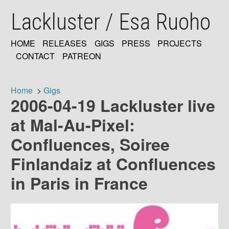
Skip
Lackluster / Esa Ruoho
to
main
content
HOME
RELEASES
GIGS
PRESS
PROJECTS
MAIN
CONTACT
PATREON
NAVIGATION
Home
Gigs
2006-04-19 Lackluster live
Breadcrumb
at Mal-Au-Pixel:
Confluences, Soiree
Finlandaiz at Confluences
in Paris in France