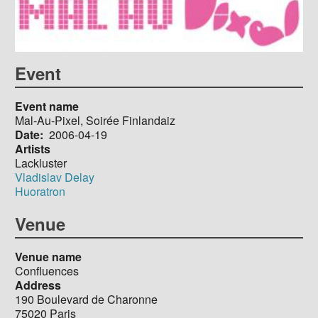
Event
Event name
Mal-Au-Pixel, Soirée Finlandaiz
Date
2006-04-19
Artists
Lackluster
Vladislav Delay
Huoratron
Venue
Venue name
Confluences
Address
190 Boulevard de Charonne
75020
Paris