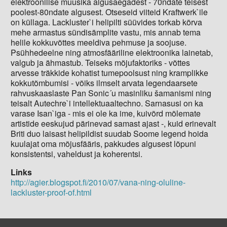
elektroonilise muusika algusaegadest - 70ndate teisest
poolest-80ndate algusest. Otseseid viiteid Kraftwerk`ile
on küllaga. Lackluster`i helipilti süüvides torkab kõrva
mehe armastus sündisämplite vastu, mis annab tema
helile kokkuvõttes meeldiva pehmuse ja soojuse.
Psühhedeelne ning atmosfääriline elektroonika lainetab,
valgub ja ähmastub. Teiseks mõjufaktoriks - võttes
arvesse träkkide kohatist tumepoolsust ning kramplikke
kokkutõmbumisi - võiks ilmselt arvata legendaarsete
rahvuskaaslaste Pan Sonic´u masinliku šamanismi ning
teisalt Autechre`i intellektuaaltechno. Sarnasusi on ka
varase Isan`iga - mis ei ole ka ime, kuivõrd mõlemate
artistide eeskujud pärinevad samast ajast -, kuid erinevalt
Briti duo laisast helipildist suudab Soome legend hoida
kuulajat oma mõjusfääris, pakkudes algusest lõpuni
konsistentsi, vaheldust ja koherentsi.
Links
http://agier.blogspot.fi/2010/07/vana-ning-oluline-
lackluster-proof-of.html