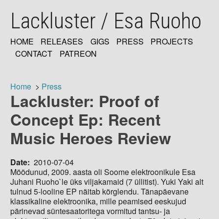
Skip
Lackluster / Esa Ruoho
to
main
content
HOME
RELEASES
GIGS
PRESS
PROJECTS
MAIN
CONTACT
PATREON
NAVIGATION
Home
Press
Lackluster: Proof of
Breadcrumb
Concept Ep: Recent
Music Heroes Review
Date
2010-07-04
Möödunud, 2009. aasta oli Soome elektroonikule Esa
Juhani Ruoho`le üks viljakamaid (7 üllitist). Yuki Yaki alt
tulnud 5-looline EP näitab kõrglendu. Tänapäevane
klassikaline elektroonika, mille peamised eeskujud
pärinevad süntesaatoritega vormitud tantsu- ja