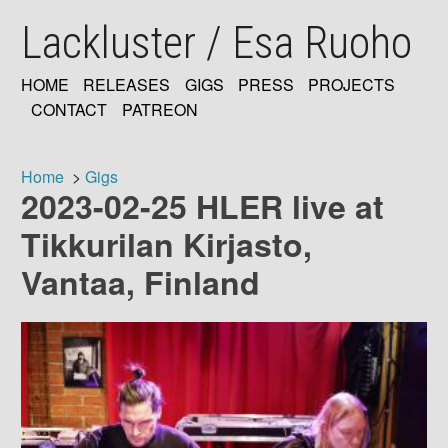
Skip
Lackluster / Esa Ruoho
to
main
content
HOME
RELEASES
GIGS
PRESS
PROJECTS
MAIN
CONTACT
PATREON
NAVIGATION
Home
Gigs
2023-02-25 HLER live at
Breadcrumb
Tikkurilan Kirjasto,
Vantaa, Finland