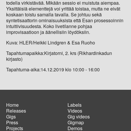
todella virkistävää. Mikään sessio ei muistuta aiempaa.
Yksittäisiä elementtejä voi yrittää toistaa, mutta ne eivät
koskaan toistu samalla tavalla. Se johtuu sekä
syntetisaattorin ominaisuuksista että Esan prosessoinnin
intuitiivisuudesta. Koko livetilanne pohjaa
improvisaatioon ja äänellisiin löydöksiin.
Kuva: HLER/Heikki Lindgren & Esa Ruoho
Tapahtumapaikka:Kirjatorni, 2. krs (Rikhardinkadun
kirjasto)
Tapahtuma-aika:14.12.2019 klo 10:00 - 16:00
Home
Labels
Releases
Videos
Main
Footer
Gigs
Gig videos
navigation
menu
Press
Gigmap
Projects
Demos