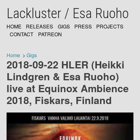
Skip
Lackluster / Esa Ruoho
to
main
content
HOME
RELEASES
GIGS
PRESS
PROJECTS
MAIN
CONTACT
PATREON
NAVIGATION
Home
Gigs
2018-09-22 HLER (Heikki
Breadcrumb
Lindgren & Esa Ruoho)
live at Equinox Ambience
2018, Fiskars, Finland