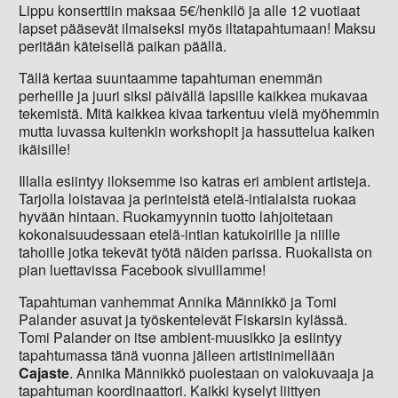
Lippu konserttiin maksaa 5€/henkilö ja alle 12 vuotiaat
lapset pääsevät ilmaiseksi myös iltatapahtumaan! Maksu
peritään käteisellä paikan päällä.
Tällä kertaa suuntaamme tapahtuman enemmän
perheille ja juuri siksi päivällä lapsille kaikkea mukavaa
tekemistä. Mitä kaikkea kivaa tarkentuu vielä myöhemmin
mutta luvassa kuitenkin workshopit ja hassuttelua kaiken
ikäisille!
Illalla esiintyy iloksemme iso katras eri ambient artisteja.
Tarjolla loistavaa ja perinteistä etelä-intialaista ruokaa
hyvään hintaan. Ruokamyynnin tuotto lahjoitetaan
kokonaisuudessaan etelä-intian katukoirille ja niille
tahoille jotka tekevät työtä näiden parissa. Ruokalista on
pian luettavissa Facebook sivuillamme!
Tapahtuman vanhemmat Annika Männikkö ja Tomi
Palander asuvat ja työskentelevät Fiskarsin kylässä.
Tomi Palander on itse ambient-muusikko ja esiintyy
tapahtumassa tänä vuonna jälleen artistinimellään
Cajaste
. Annika Männikkö puolestaan on valokuvaaja ja
tapahtuman koordinaattori. Kaikki kyselyt liittyen