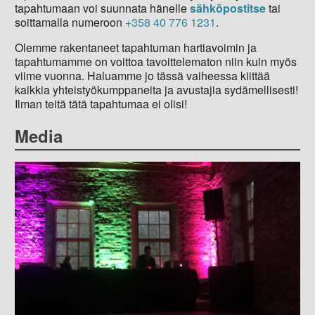
tapahtumaan voi suunnata hänelle
sähköpostitse
tai
soittamalla numeroon
+358 40 776 1231
.
Olemme rakentaneet tapahtuman hartiavoimin ja
tapahtumamme on voittoa tavoittelematon niin kuin myös
viime vuonna. Haluamme jo tässä vaiheessa kiittää
kaikkia yhteistyökumppaneita ja avustajia sydämellisesti!
Ilman teitä tätä tapahtumaa ei olisi!
Media