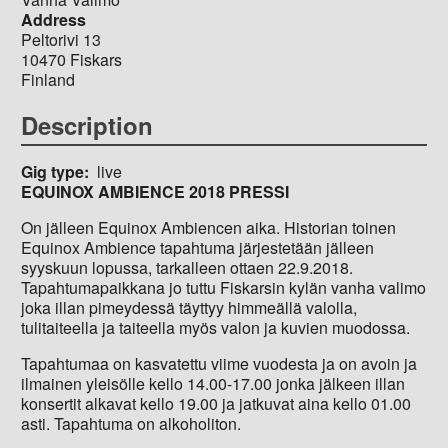
Address
Peltorivi 13
10470
Fiskars
Finland
Description
Gig type
live
EQUINOX AMBIENCE 2018 PRESSI
On jälleen Equinox Ambiencen aika. Historian toinen
Equinox Ambience tapahtuma järjestetään jälleen
syyskuun lopussa, tarkalleen ottaen 22.9.2018.
Tapahtumapaikkana jo tuttu Fiskarsin kylän vanha valimo
joka illan pimeydessä täyttyy himmeällä valolla,
tulitaiteella ja taiteella myös valon ja kuvien muodossa.
Tapahtumaa on kasvatettu viime vuodesta ja on avoin ja
ilmainen yleisölle kello 14.00-17.00 jonka jälkeen illan
konsertit alkavat kello 19.00 ja jatkuvat aina kello 01.00
asti. Tapahtuma on alkoholiton.