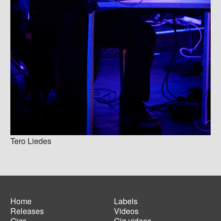
Tero Liedes
Home
Labels
Releases
Videos
Main
Footer
Gigs
Gig videos