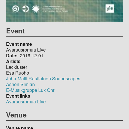
Event
Event name
Avaruusromua Live
Date
2016-12-01
Artists
Lackluster
Esa Ruoho
Juha-Matti Rautiainen Soundscapes
Ashen Simian
E-Musikgruppe Lux Ohr
Event links
Avaruusromua Live
Venue
Venue name