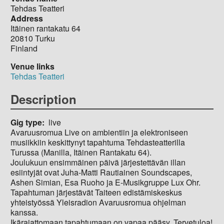
Tehdas Teatteri
Address
Itäinen rantakatu 64
20810
Turku
Finland
Venue links
Tehdas Teatteri
Description
Gig type
live
Avaruusromua Live on ambientiin ja elektroniseen
musiikkiin keskittynyt tapahtuma Tehdasteatterilla
Turussa (Manilla, Itäinen Rantakatu 64).
Joulukuun ensimmäinen päivä järjestettävän illan
esiintyjät ovat Juha-Matti Rautiainen Soundscapes,
Ashen Simian, Esa Ruoho ja E-Musikgruppe Lux Ohr.
Tapahtuman järjestävät Taiteen edistämiskeskus
yhteistyössä Yleisradion Avaruusromua ohjelman
kanssa.
Ikärajattomaan tapahtumaan on vapaa pääsy. Tervetuloa!