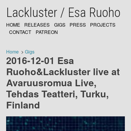
Skip
Lackluster / Esa Ruoho
to
main
content
HOME
RELEASES
GIGS
PRESS
PROJECTS
MAIN
CONTACT
PATREON
NAVIGATION
Home
Gigs
2016-12-01 Esa
Breadcrumb
Ruoho&Lackluster live at
Avaruusromua Live,
Tehdas Teatteri, Turku,
Finland