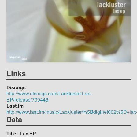
Links
Discogs
http://www.discogs.com/Lackluster-Lax-
EP/release/709448
Last.fm
http://www.last.fm/music/Lackluster/%5Bdiginet002%5D+la
Data
Title
Lax EP