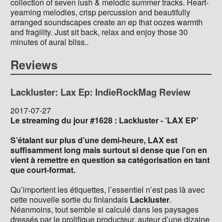
collection of seven lush & melodic summer tracks. Heart-
yearning melodies, crisp percussion and beautifully
arranged soundscapes create an ep that oozes warmth
and fragility. Just sit back, relax and enjoy those 30
minutes of aural bliss..
Reviews
Lackluster: Lax Ep: IndieRockMag Review
2017-07-27
Le streaming du jour #1628 : Lackluster - ’LAX EP’
S’étalant sur plus d’une demi-heure, LAX est
suffisamment long mais surtout si dense que l’on en
vient à remettre en question sa catégorisation en tant
que court-format.
Qu’importent les étiquettes, l’essentiel n’est pas là avec
cette nouvelle sortie du finlandais
Lackluster
.
Néanmoins, tout semble si calculé dans les paysages
dressés par le prolifique producteur, auteur d’une dizaine