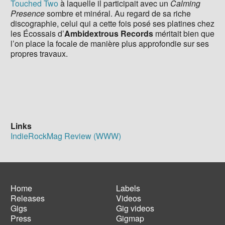
Touched Two
à laquelle il participait avec un
Calming
Presence
sombre et minéral. Au regard de sa riche
discographie, celui qui a cette fois posé ses platines chez
les Écossais d’
Ambidextrous Records
méritait bien que
l’on place la focale de manière plus approfondie sur ses
propres travaux.
Links
IndieRockMag Review (WWW)
Home
Labels
Releases
Videos
Main
Footer
Gigs
Gig videos
navigation
menu
Press
Gigmap