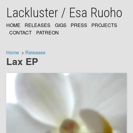
Skip
Lackluster / Esa Ruoho
to
main
content
HOME
RELEASES
GIGS
PRESS
PROJECTS
MAIN
CONTACT
PATREON
NAVIGATION
Home
Releases
Lax EP
Breadcrumb