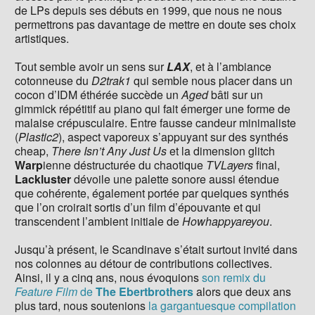
de LPs depuis ses débuts en 1999, que nous ne nous
permettrons pas davantage de mettre en doute ses choix
artistiques.
Tout semble avoir un sens sur
LAX
, et à l’ambiance
cotonneuse du
D2trak1
qui semble nous placer dans un
cocon d’IDM éthérée succède un
Aged
bâti sur un
gimmick répétitif au piano qui fait émerger une forme de
malaise crépusculaire. Entre fausse candeur minimaliste
(
Plastic2
), aspect vaporeux s’appuyant sur des synthés
cheap,
There Isn’t Any Just Us
et la dimension glitch
Warp
ienne déstructurée du chaotique
TVLayers
final,
Lackluster
dévoile une palette sonore aussi étendue
que cohérente, également portée par quelques synthés
que l’on croirait sortis d’un film d’épouvante et qui
transcendent l’ambient initiale de
Howhappyareyou
.
Jusqu’à présent, le Scandinave s’était surtout invité dans
nos colonnes au détour de contributions collectives.
Ainsi, il y a cinq ans, nous évoquions
son remix du
Feature Film
de
The Ebertbrothers
alors que deux ans
plus tard, nous soutenions
la gargantuesque compilation